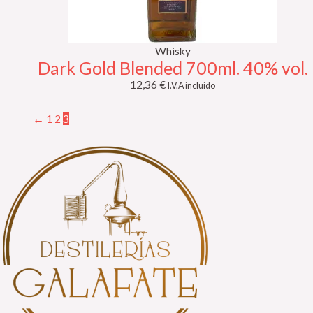
Whisky
Dark Gold Blended 700ml. 40% vol.
12,36
€
I.V.A incluido
←
1
2
3