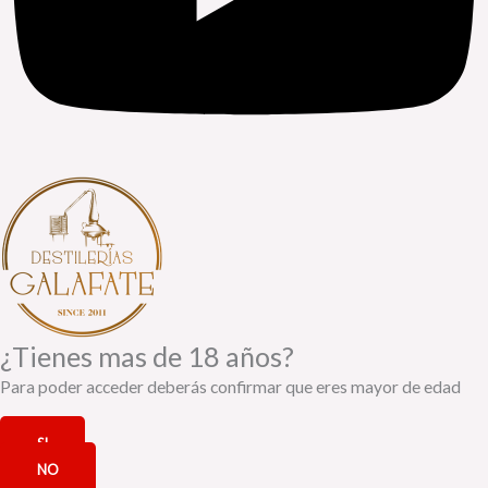
¿Tienes mas de 18 años?
Para poder acceder deberás confirmar que eres mayor de edad
SI
NO