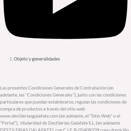
Objeto y generalidades
Las presentes Condiciones Generales de Contratación (en
adelante, las “Condiciones Generales”), junto con las condiciones
particulares que puedan establecerse, regulan las condiciones de
compra de productos a través del sitio web
www.destileriasgalafate.com (en adelante, el “Sitio Web” o el
“Portal”), titularidad de Destilerías Galafate S.L. (en adelante
DESTILERIAS GALAFATE), con C.I.F. B-05409339 cuyo domicilio