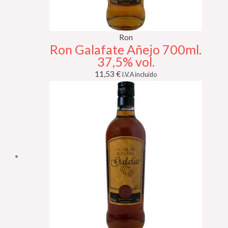
Ron
Ron Galafate Añejo 700ml.
37,5% vol.
11,53
€
I.V.A incluido