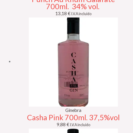
700ml. 34% vol.
13,18
€
I.V.A incluido
Ginebra
Casha Pink 700ml. 37,5%vol
9,88
€
I.V.A incluido