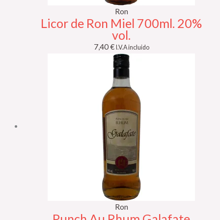
Ron
Licor de Ron Miel 700ml. 20%
vol.
7,40
€
I.V.A incluido
Ron
Punch Au Rhum Galafate