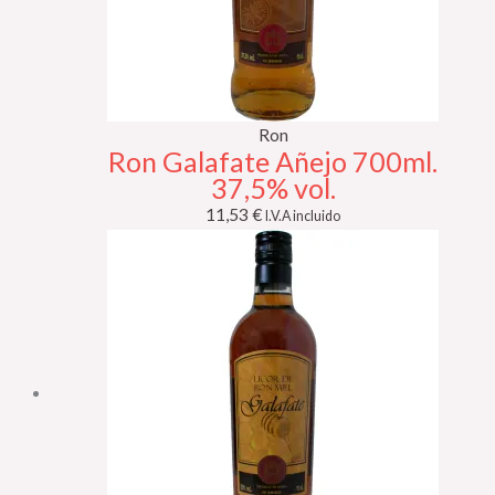
Ron
Ron Galafate Añejo 700ml.
37,5% vol.
11,53
€
I.V.A incluido