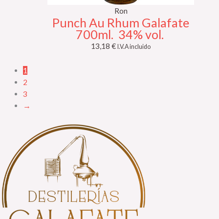
Ron
Punch Au Rhum Galafate
700ml. 34% vol.
13,18
€
I.V.A incluido
1
2
3
→