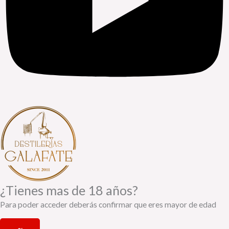
¿Tienes mas de 18 años?
Para poder acceder deberás confirmar que eres mayor de edad